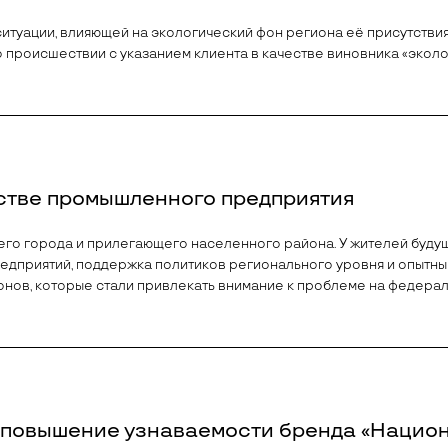
итуации, влияющей на экологический фон региона её присутствия
о происшествии с указанием клиента в качестве виновника «экол
стве промышленного предприятия
его города и прилегающего населенного района. У жителей будущ
приятий, поддержка политиков регионального уровня и опытный 
онов, которые стали привлекать внимание к проблеме на федера
и повышение узнаваемости бренда «Нацио