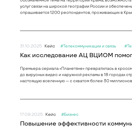
обозначенной темы на территории Крыма, возможность
услуг связи на широкой географии России и обеспечен
опрашивается 1200 респондентов, проживающих в Кры
31.10.2025
Кейс
#Телекоммуникации и связь
#Те
Как исследование АЦ ВЦИОМ помог
Премьера сериала «Планетяне» превратилась в кросс
до вирусных видео и наружной рекламы в 18 городах ст
настоящую вселенную — с охватом более 30 миллионов 
17.09.2025
Кейс
#Бизнес
Повышение эффективности коммуни