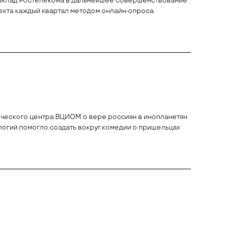
т вклад Ростелекома в дальнейшее совершенствование
оекта каждый квартал методом онлайн-опроса
ического центра ВЦИОМ о вере россиян в инопланетян
ологий помогло создать вокруг комедии о пришельцах