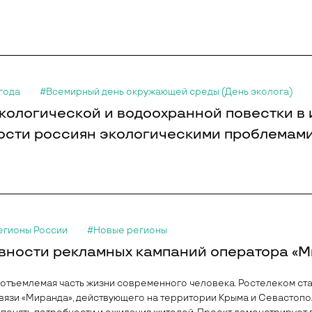
огода
#Всемирный день окружающей среды (День эколога)
кологической и водоохранной повестки в
сти россиян экологическими проблемами
егионы России
#Новые регионы
вности рекламных кампаний оператора «
неотъемлемая часть жизни современного человека. Ростелеком с
вязи «Миранда», действующего на территории Крыма и Севастопо