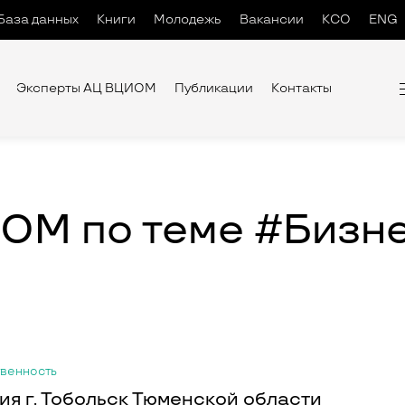
База данных
Книги
Молодежь
Вакансии
КСО
ENG
Эксперты АЦ ВЦИОМ
Публикации
Контакты
ОМ по теме #
Бизн
твенность
я г. Тобольск Тюменской области