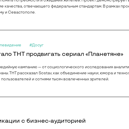
 понять потребности и ожидания жителей. Проект демонстрируе
ие качества, отвечающего федеральным стандартам. В рамках пр
му и Севастополе.
левидение
#Досуг
ало ТНТ продвигать сериал «Планетяне»
медийную кампанию — от социологического исследования аналит
раны. ТНТ рассказал Sostav, как объединение науки, юмора и техн
пользователей и сотнями тысяч вовлеченных зрителей.
кации с бизнес-аудиторией