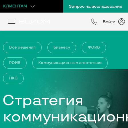
КЛИЕНТАМ
Запрос на исследование
Войти
Все решения
Бизнесу
ФОИВ
РОИВ
Коммуникационным агентствам
НКО
Стратегия
коммуникацион