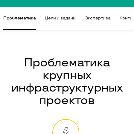
Проблематика
Цели и задачи
Экспертиза
Контр
Проблематика
крупных
инфраструктурных
проектов