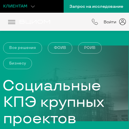
КЛИЕНТАМ
Запрос на исследование
Войти
Все решения
ФОИВ
РОИВ
Бизнесу
Cоциальные
КПЭ крупных
проектов