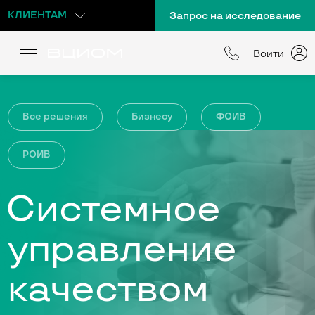
КЛИЕНТАМ
Запрос на исследование
Войти
Все решения
Бизнесу
ФОИВ
РОИВ
Системное
управление
качеством