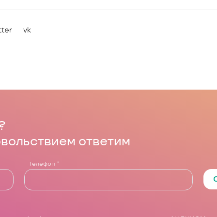
tter
vk
?
овольствием ответим
Телефон
*