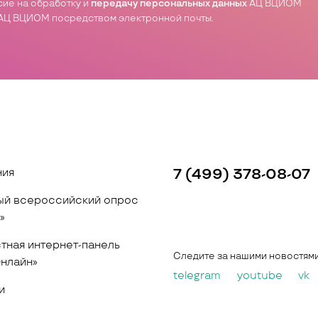
асие на обработку и
передачу персональных данных
АЦ ВЦИОМ
АЦ ВЦИОМ посредством электронной почты.
ния
7 (499) 378-08-07
й всероссийский опрос
»
тная интернет-панель
Следите за нашими новостям
нлайн»
telegram
youtube
vk
и