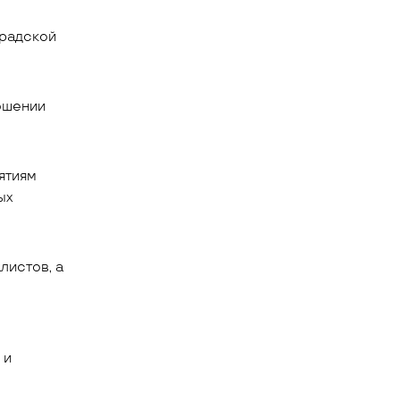
градской
ошении
ятиям
ых
листов, а
 и