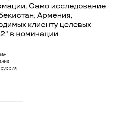
рмации. Само исследование
бекистан, Армения,
ходимых клиенту целевых
2" в номинации
ван
ание
оруссия,