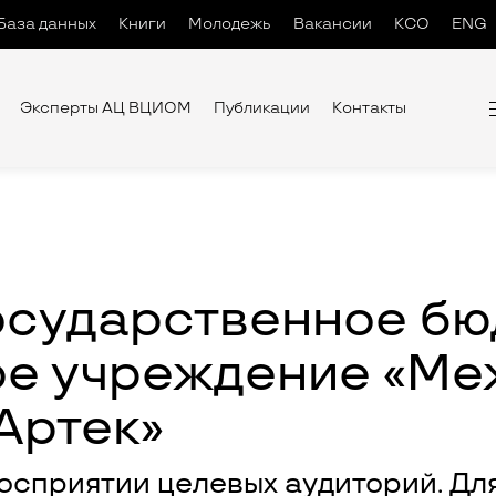
База данных
Книги
Молодежь
Вакансии
КСО
ENG
Эксперты АЦ ВЦИОМ
Публикации
Контакты
осударственное б
ое учреждение «М
Артек»
восприятии целевых аудиторий. Дл