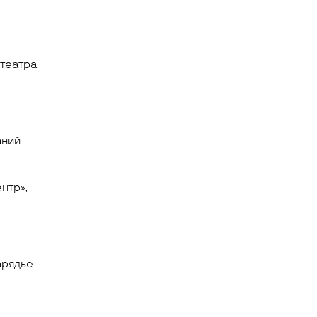
 театра
аний
нтр»,
арядье