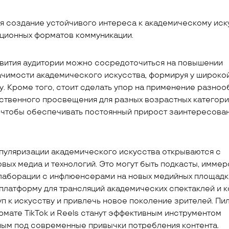
я создание устойчивого интереса к академическому иск
ционных форматов коммуникации.
звития аудитории можно сосредоточиться на повышении
ачимости академического искусства, формируя у широко
. Кроме того, стоит сделать упор на применение разно
ственного просвещения для разных возрастных категори
 чтобы обеспечивать постоянный прирост заинтересова
пуляризации академического искусства открываются с
вых медиа и технологий. Это могут быть подкасты, имме
ллаборации с инфлюенсерами на новых медийных площадк
платформу для трансляций академических спектаклей и к
уп к искусству и привлечь новое поколение зрителей. Пи
рмате TikTok и Reels станут эффективным инструментом
ным под современные привычки потребления контента.