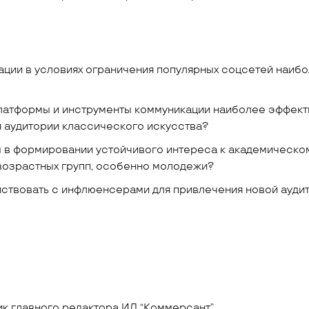
ции в условиях ограничения популярных соцсетей наиб
латформы и инструменты коммуникации наиболее эффект
 аудитории классического искусства?
 в формировании устойчивого интереса к академическо
возрастных групп, особенно молодежи?
ствовать с инфлюенсерами для привлечения новой ауди
ик главного редактора ИД “Коммерсант”