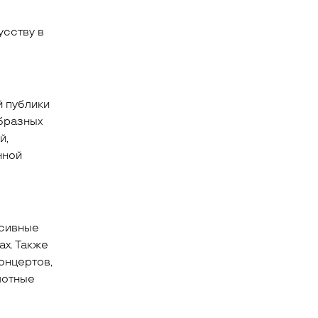
усству в
й публики
образных
й,
нной
рсивные
ах. Также
онцертов,
лотные