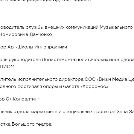
ководитель службы внешних коммуникаций Музыкального
 Немировича-Данченко
тор Арт-Школы Иннопрактики
тель руководителя Департамента политических исследов
 ВЦИОМ
ститель исполнительного директора ООО «Вижн Медиа Це
одного фестиваля оперы и балета «Херсонес»
ор S+ Консалтинг
альник отдела маркетинга и специальных проектов Зала З
истка Большого театра