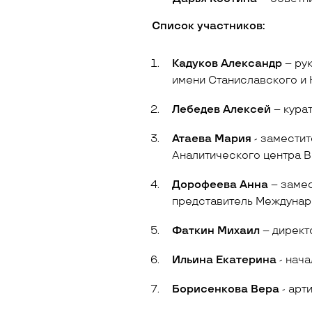
Список участников:
Кадуков Александр
– ру
имени Станиславского и
Лебедев Алексей
– кура
Атаева Мария
- замести
Аналитического центра
Дорофеева Анна
– заме
представитель Междунар
Фаткин Михаил
– директ
Ильина Екатерина
- нач
Борисенкова Вера
- арт