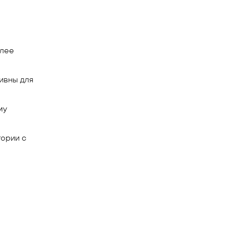
олее
ивны для
му
тории с