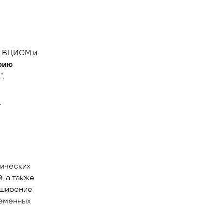
а ВЦИОМ и
рию
а
”.
.
тических
, а также
сширение
ременных