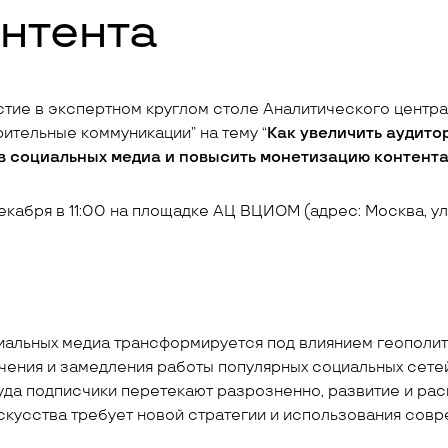
нтента
стие в экспертном круглом столе Аналитического центр
ительные коммуникации” на тему “
Как увеличить аудито
в социальных медиа и повысить монетизацию контент
кабря в 11:00 на площадке АЦ ВЦИОМ (адрес: Москва, ул
иальных медиа трансформируется под влиянием геополи
чения и замедления работы популярных социальных сетей
куда подписчики перетекают разрозненно, развитие и ра
скусства требует новой стратегии и использования сов