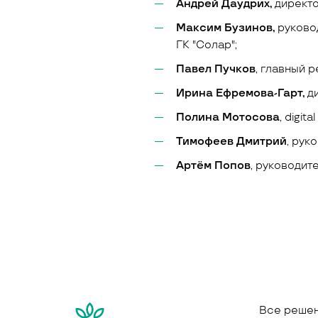
Андрей Даудрих,
директ
Максим Бузинов,
руково
ГК "Солар";
Па
вел
Пучков
, главный 
Ирина Ефремова-Гарт,
ди
Полина Мотосова
, digit
Тимофеев Дмитрий
, рук
Артём Попов
, руководит
Все реше