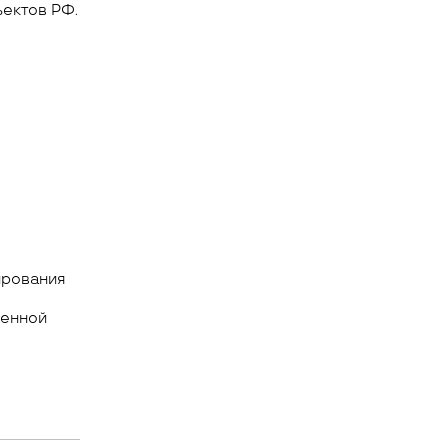
ъектов РФ.
ирования
венной