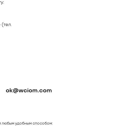
у:
(тел.
ok@wciom.com
и любым удобным способом: