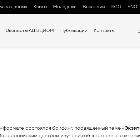
База данных
Книги
Молодежь
Вакансии
КСО
ENG
Эксперты АЦ ВЦИОМ
Публикации
Контакты
-формате состоялся брифинг, посвященный теме «
Экзит
Всероссийским центром изучения общественного мнени